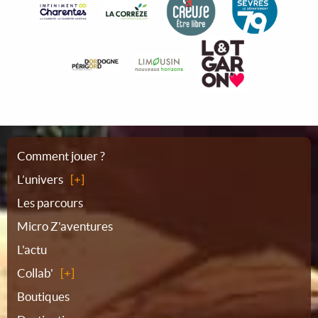
Plan
Comment jouer ?
L’univers
du
Les parcours
Micro Z'aventures
site
L'actu
Collab'
Boutiques