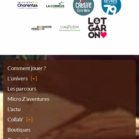
Plan
Comment jouer ?
L’univers
du
Les parcours
Micro Z'aventures
site
L'actu
Collab'
Boutiques