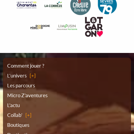
Plan
Comment jouer ?
L’univers
du
Les parcours
Micro Z'aventures
site
L'actu
Collab'
Boutiques