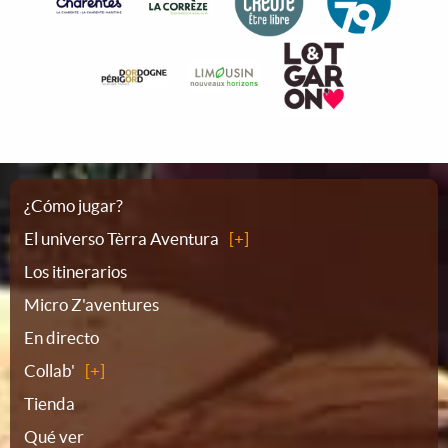
Plano
¿Cómo jugar?
El universo Tèrra Aventura
del
Los itinerarios
Micro Z'aventures
sitio
En directo
Collab'
Tienda
Qué ver