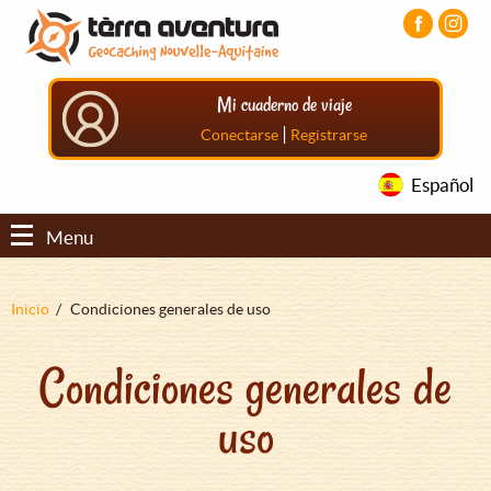
Pasar
Pasar
Pasar
al
al
al
contenido
menú
pie
principal
principal
de
Mi cuaderno de viaje
página
principal
|
Conectarse
Registrarse
Español
Menu
Sobrescribir
Inicio
Condiciones generales de uso
enlaces
Condiciones generales de
de
ayuda
uso
a
la
navegación