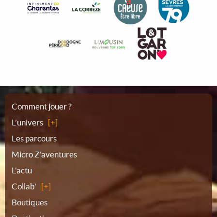
Plan
Comment jouer ?
L’univers
du
Les parcours
Micro Z'aventures
site
L'actu
Collab'
Boutiques