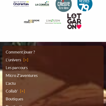
Plan
Comment jouer ?
L’univers
du
Les parcours
Micro Z'aventures
site
L'actu
Collab'
Boutiques