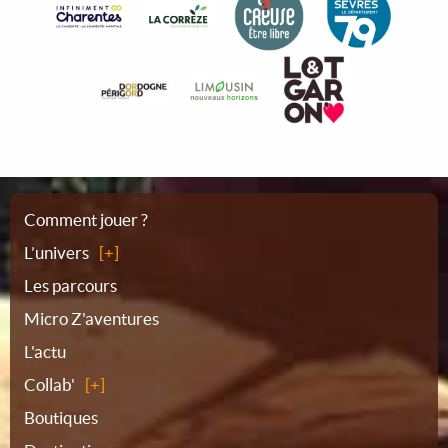
Plan
Comment jouer ?
L’univers
du
Les parcours
Micro Z'aventures
site
L'actu
Collab'
Boutiques