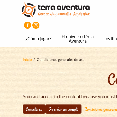
Pasar
Pasar
Pasar
al
al
al
contenido
menú
pie
principal
principal
de
página
principal
El universo Tèrra
¿Cómo jugar?
Los iti
Aventura
Sobrescribir
Inicio
Condiciones generales de uso
enlaces
C
de
ayuda
a
la
You can't access to the content because you must 
navegación
Conectarse
Se créer un compte
Condiciones generale