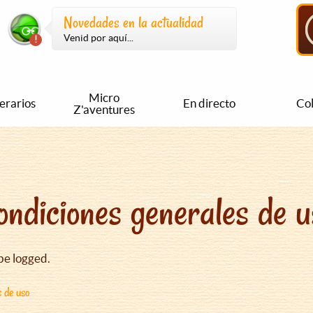
Novedades en la actualidad
Venid por aquí...
Micro
nerarios
En directo
Col
Z'aventures
ondiciones generales de u
be logged.
s de uso