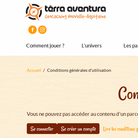
Aller
Aller
Aller
au
au
au
contenu
menu
pied
principal
principal
de
page
Comment jouer ?
L’univers
Les pa
Fil
Accueil
Conditions générales d'utilisation
d'Ariane
Con
Vous ne pouvez pas accéder au contenu d'un parco
Se connecter
Se créer un compte
Lire les conditions g