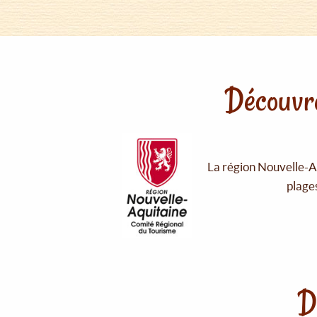
Découvre
La région Nouvelle-Aq
plages
D