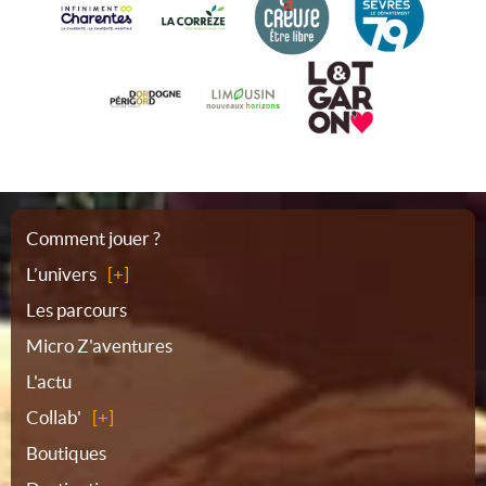
Plan
Comment jouer ?
L’univers
du
Les parcours
Micro Z'aventures
site
L'actu
Collab'
Boutiques