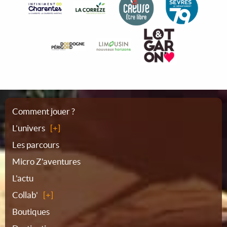
Plan
Comment jouer ?
L’univers
du
Les parcours
Micro Z'aventures
site
L'actu
Collab'
Boutiques