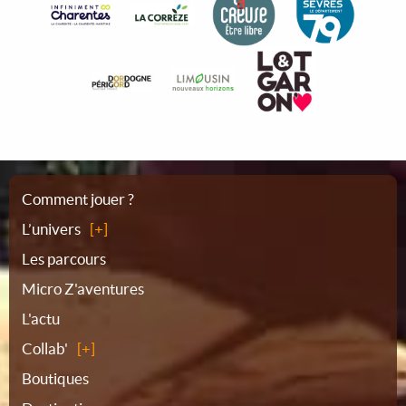
Plan
Comment jouer ?
L’univers
du
Les parcours
Micro Z'aventures
site
L'actu
Collab'
Boutiques