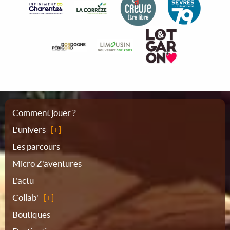
Plan
Comment jouer ?
L’univers
du
Les parcours
Micro Z'aventures
site
L'actu
Collab'
Boutiques