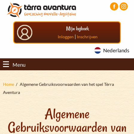
Overslaan
Aller
Aller
en
au
au
naar
menu
pied
de
principal
de
Mijn logboek
inhoud
page
gaan
|
Inloggen
Inschrijven
Nederlands
Menu
Kruimelpad
Home
Algemene Gebruiksvoorwaarden van het spel Tèrra
Aventura
Algemene
Gebruiksvoorwaarden van