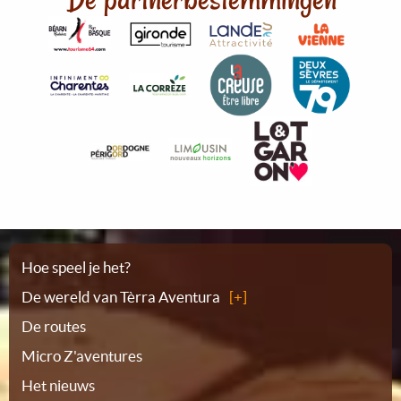
Plattegrond
Hoe speel je het?
De wereld van Tèrra Aventura
De routes
Micro Z'aventures
Het nieuws