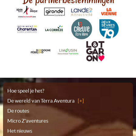
Plattegrond
Hoe speel je het?
De wereld van Tèrra Aventura
De routes
Micro Z'aventures
Het nieuws