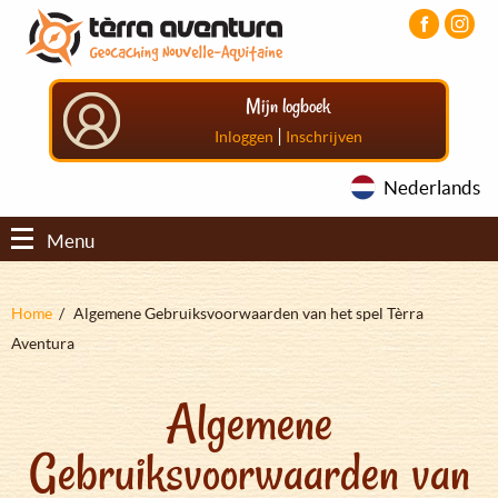
Overslaan
Aller
Aller
en
au
au
naar
menu
pied
de
principal
de
Mijn logboek
inhoud
page
gaan
|
Inloggen
Inschrijven
Nederlands
Menu
Kruimelpad
Home
Algemene Gebruiksvoorwaarden van het spel Tèrra
Aventura
Algemene
Gebruiksvoorwaarden van