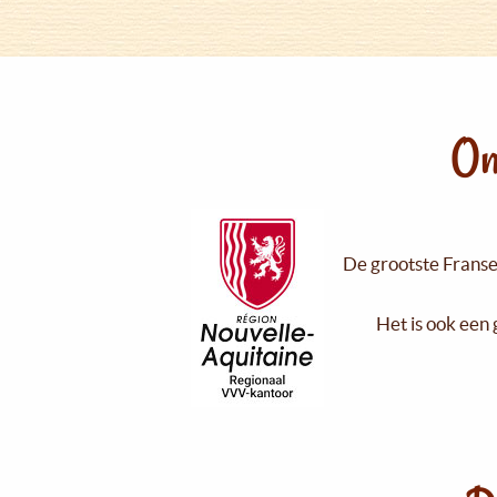
On
De grootste Franse 
Het is ook een 