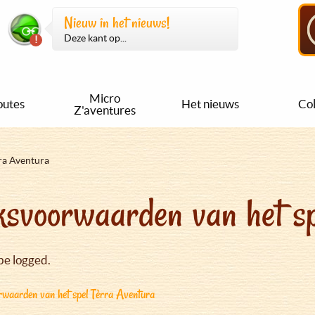
Nieuw in het nieuws!
Deze kant op...
Micro
outes
Het nieuws
Col
Z'aventures
ra Aventura
svoorwaarden van het sp
be logged.
waarden van het spel Tèrra Aventura