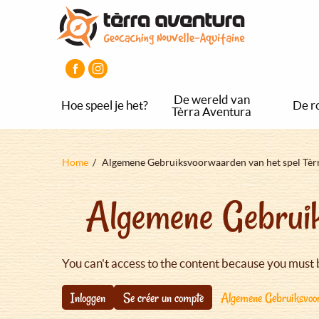
Overslaan
Aller
Aller
en
au
au
naar
menu
pied
de
principal
de
inhoud
page
gaan
De wereld van
Hoe speel je het?
De r
Tèrra Aventura
Kruimelpad
Home
Algemene Gebruiksvoorwaarden van het spel Tèr
Algemene Gebruik
You can't access to the content because you must 
Inloggen
Se créer un compte
Algemene Gebruiksvoor