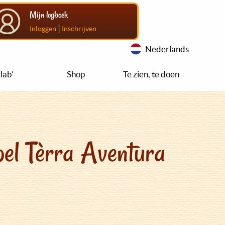
Mijn logboek
|
Inloggen
Inschrijven
Nederlands
lab'
Shop
Te zien, te doen
el Tèrra Aventura