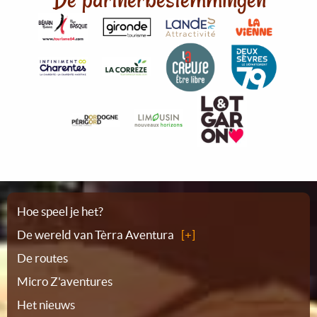
Plattegrond
Hoe speel je het?
De wereld van Tèrra Aventura
De routes
Micro Z'aventures
Het nieuws