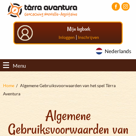
Overslaan
Aller
Aller
en
au
au
naar
menu
pied
de
principal
de
Mijn logboek
inhoud
page
gaan
|
Inloggen
Inschrijven
Nederlands
Menu
Kruimelpad
Home
Algemene Gebruiksvoorwaarden van het spel Tèrra
Aventura
Algemene
Gebruiksvoorwaarden van