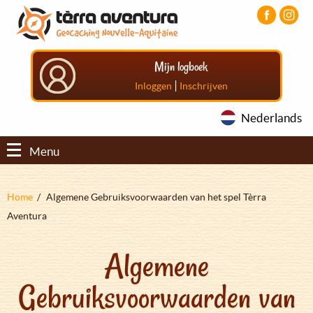
Overslaan
Aller
Aller
en
au
au
naar
menu
pied
de
principal
de
Mijn logboek
inhoud
page
gaan
|
Inloggen
Inschrijven
Nederlands
Menu
Kruimelpad
Home
Algemene Gebruiksvoorwaarden van het spel Tèrra
Aventura
Algemene
Gebruiksvoorwaarden van