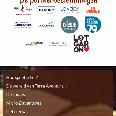
Plattegrond
Hoe speel je het?
De wereld van Tèrra Aventura
De routes
Micro Z'aventures
Het nieuws