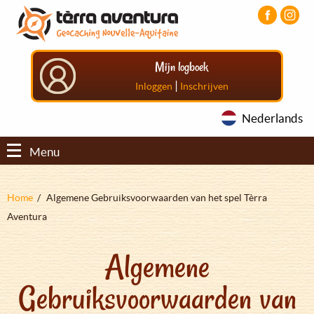
Overslaan
Aller
Aller
en
au
au
naar
menu
pied
de
principal
de
Mijn logboek
inhoud
page
gaan
|
Inloggen
Inschrijven
Nederlands
Menu
Kruimelpad
Home
Algemene Gebruiksvoorwaarden van het spel Tèrra
Aventura
Algemene
Gebruiksvoorwaarden van