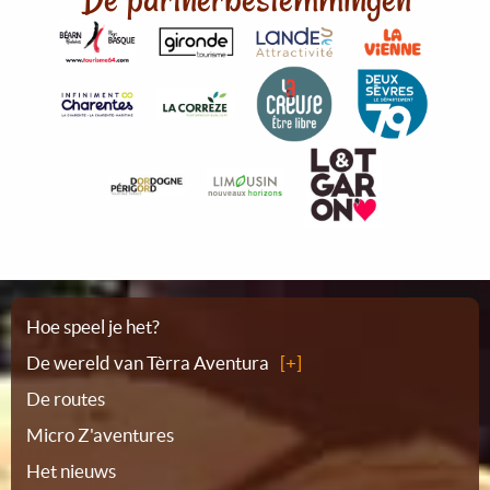
Plattegrond
Hoe speel je het?
De wereld van Tèrra Aventura
De routes
Micro Z'aventures
Het nieuws