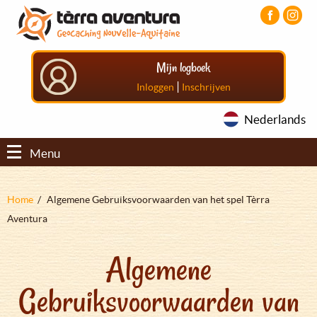
Overslaan
Aller
Aller
en
au
au
naar
menu
pied
de
principal
de
Mijn logboek
inhoud
page
gaan
|
Inloggen
Inschrijven
Nederlands
Menu
Kruimelpad
Home
Algemene Gebruiksvoorwaarden van het spel Tèrra
Aventura
Algemene
Gebruiksvoorwaarden van