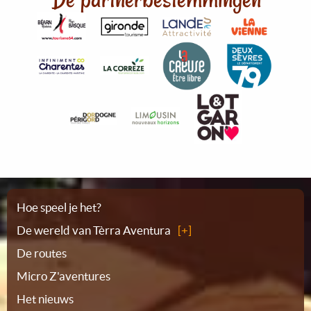
Plattegrond
Hoe speel je het?
De wereld van Tèrra Aventura
De routes
Micro Z'aventures
Het nieuws