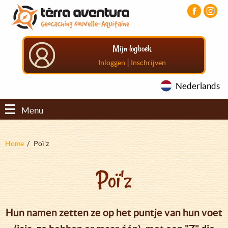
Overslaan
Aller
Aller
en
au
au
naar
menu
pied
de
principal
de
Mijn logboek
inhoud
page
gaan
|
Inloggen
Inschrijven
Nederlands
Menu
Kruimelpad
Home
Poï'z
Poï'z
Hun namen zetten ze op het puntje van hun voet