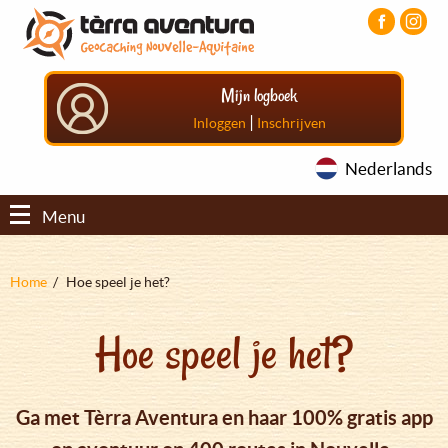
Overslaan
Aller
Aller
en
au
au
naar
menu
pied
de
principal
de
Mijn logboek
inhoud
page
gaan
|
Inloggen
Inschrijven
Nederlands
Menu
Kruimelpad
Home
Hoe speel je het?
Hoe speel je het?
Ga met Tèrra Aventura en haar 100% gratis app