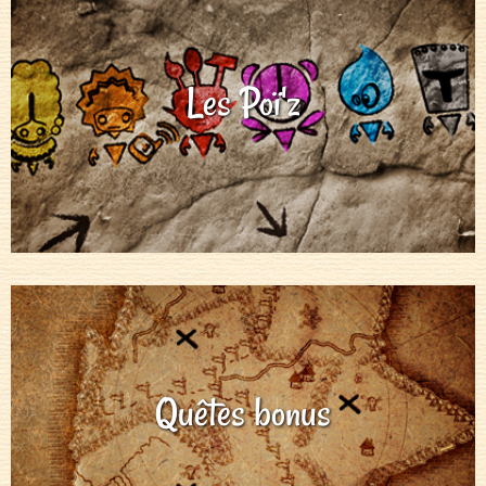
Les Poï'z
Quêtes bonus