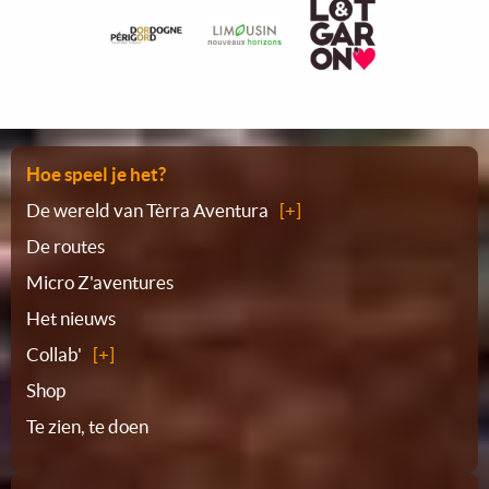
Plattegrond
Hoe speel je het?
De wereld van Tèrra Aventura
De routes
Micro Z'aventures
Het nieuws
Collab'
Shop
Te zien, te doen