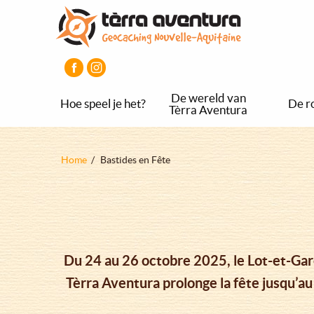
Overslaan
Aller
Aller
en
au
au
naar
menu
pied
de
principal
de
inhoud
page
gaan
De wereld van
Hoe speel je het?
De r
Tèrra Aventura
Kruimelpad
Home
Bastides en Fête
Du 24 au 26 octobre 2025, le Lot-et-Gar
Tèrra Aventura prolonge la fête jusqu’