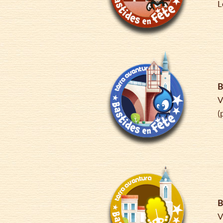
L
B
V
(
B
V