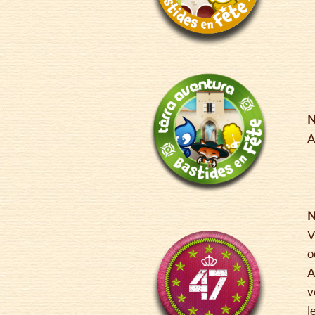
N
A
N
V
o
A
v
l