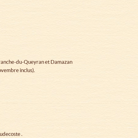
llefranche-du-Queyran et Damazan
vembre inclus).
audecoste .