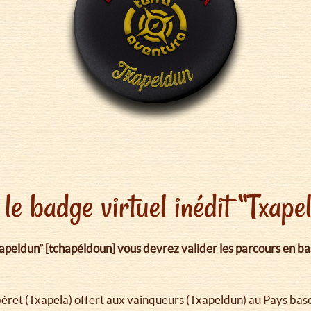
le badge virtuel inédit “Txap
apeldun” [tchapéldoun] vous devrez valider les parcours en bas
u béret (Txapela) offert aux vainqueurs (Txapeldun) au Pays bas