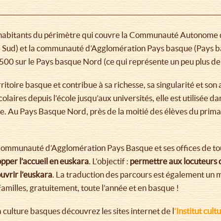
es habitants du périmètre qui couvre la Communauté Autonome
Sud) et la communauté d’Agglomération Pays basque (Pays 
500 sur le Pays basque Nord (ce qui représente un peu plus de
itoire basque et contribue à sa richesse, sa singularité et son 
laires depuis l’école jusqu’aux universités, elle est utilisée dan
he. Au Pays Basque Nord, près de la moitié des élèves du primair
 Communauté d’Agglomération Pays Basque et ses offices de to
opper l’accueil en euskara
. L’objectif :
permettre aux locuteurs de
uvrir l’euskara
. La traduction des parcours est également un 
familles, gratuitement, toute l’année et en basque !
la culture basques découvrez les sites internet de l
’Institut cul