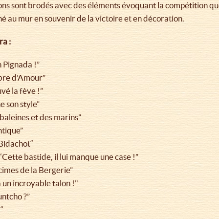
ons sont brodés avec des éléments évoquant la compétition que
 au mur en souvenir de la victoire et en décoration.
ra :
 Pignada !”
bre d’Amour”
é la fève !”
 son style”
baleines et des marins”
ntique”
Bidachot“
tte bastide, il lui manque une case !”
mes de la Bergerie”
n incroyable talon !"
ntcho ?”
“