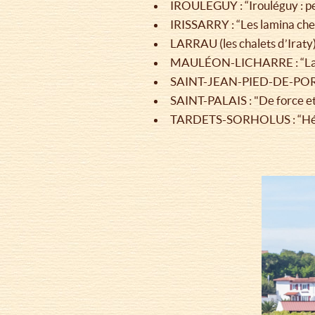
IROULEGUY : “Irouléguy : pe
IRISSARRY : “Les lamina cher
LARRAU (les chalets d’Iraty) 
MAULÉON-LICHARRE : “Laisse
SAINT-JEAN-PIED-DE-PORT : 
SAINT-PALAIS : "De force e
TARDETS-SORHOLUS : “Hér