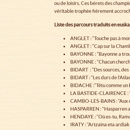
ou de loisirs. Ces bérets des champi
véritable trophée fièrement accroché
Liste des parcours traduits en euska
ANGLET : “Touche pas à mon
ANGLET : “Cap sur la Cham
BAYONNE : “Bayonne a trouv
BAYONNE : “Chacun cherche
BIDART : “Des sources, des 
BIDART : “Les durs de l’Atla
BIDACHE :“Têtu comme un 
LA BASTIDE-CLAIRENCE : “Ce
CAMBO-LES-BAINS : “Aux ci
HASPARREN : "Hasparren a u
HENDAYE : “Où es-tu, Ramu
IRATY : “Artzaina eta ardiak 