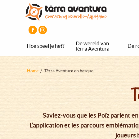
Overslaan
Aller
Aller
en
au
au
naar
menu
pied
de
principal
de
inhoud
page
gaan
De wereld van
Hoe speel je het?
De r
Tèrra Aventura
Kruimelpad
Home
Tèrra Aventura en basque !
T
Saviez-vous que les Poïz parlent en
L’application et les parcours emblémati
joueurs 