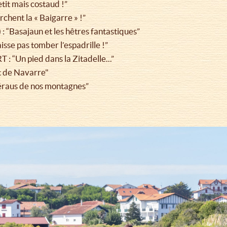
tit mais costaud !”
chent la « Baigarre » !”
: “Basajaun et les hêtres fantastiques”
 pas tomber l’espadrille !”
“Un pied dans la Zitadelle...”
t de Navarre"
aus de nos montagnes”