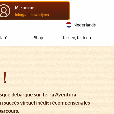
Mijn logboek
|
Inloggen
Inschrijven
Nederlands
lab'
Shop
Te zien, te doen
 !
basque débarque sur Tèrra Aventura !
n succès virtuel inédit récompensera les
parcours.