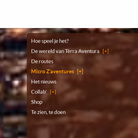
Plattegrond
Hoe speel je het?
De wereld van Tèrra Aventura
De routes
Micro Z'aventures
Het nieuws
Collab'
Shop
Te zien, te doen