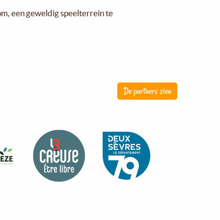
om, een geweldig speelterrein te
De partners zien