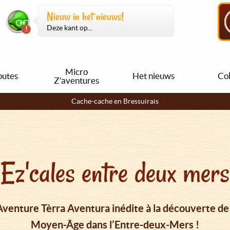
Nieuw in het nieuws!
Deze kant op...
Micro
outes
Het nieuws
Col
Z'aventures
Cache-cache en Bressuirais
Ez'cales entre deux mers
enture Tèrra Aventura inédite à la découverte de 
Moyen-Âge dans l’Entre-deux-Mers !