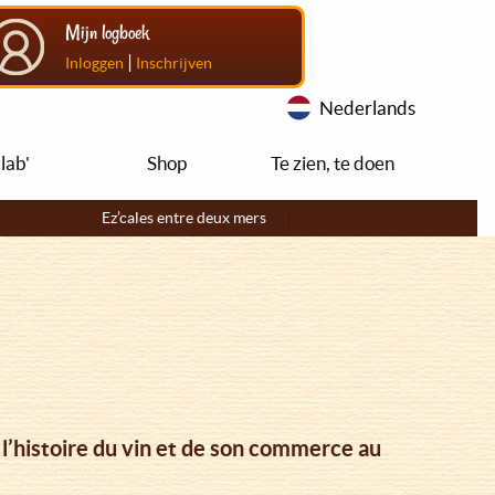
Mijn logboek
|
Inloggen
Inschrijven
Nederlands
lab'
Shop
Te zien, te doen
Ez’cales entre deux mers
l’histoire du vin et de son commerce au