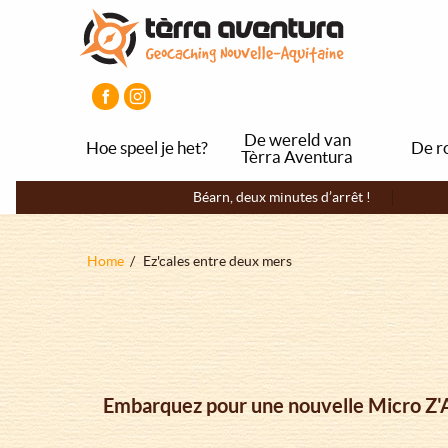
Overslaan
Aller
Aller
en
au
au
naar
menu
pied
de
principal
de
inhoud
page
gaan
De wereld van
Hoe speel je het?
De r
Tèrra Aventura
Navigation
Béarn, deux minutes d’arrêt !
principale
Kruimelpad
Home
Ez'cales entre deux mers
Embarquez pour une nouvelle Micro Z'Av