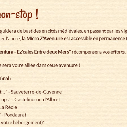
on-stop !
 guidera de bastides en cités médiévales, en passant par les vig
er l'ancre,
la Micro Z'Aventure est accessible en permanence t
ntura - Ez'cales Entre deux Mers"
récompensera vos efforts.
 sera votre alliée dans cette aventure !
inal :
sat… “ - Sauveterre-de-Guyenne
coups” - Castelmoron-d’Albret
 La Réole
* - Pondaurat
de votre hébergement)*