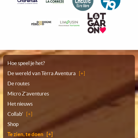
Plattegrond
Hoe speel je het?
De wereld van Tèrra Aventura
De routes
Micro Z'aventures
Het nieuws
Collab'
Shop
Te zien, te doen