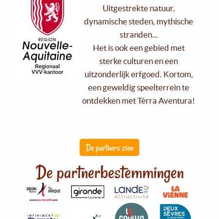
Uitgestrekte natuur,
dynamische steden, mythische
stranden...
Het is ook een gebied met
sterke culturen en een
uitzonderlijk erfgoed. Kortom,
een geweldig speelterrein te
ontdekken met Tèrra Aventura!
De partners zien
De partnerbestemmingen