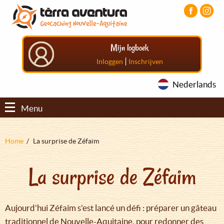
Overslaan
Aller
Aller
en
au
au
naar
menu
pied
de
principal
de
Mijn logboek
inhoud
page
gaan
|
Inloggen
Inschrijven
Nederlands
Menu
Kruimelpad
Home
La surprise de Zéfaim
La surprise de Zéfaim
Aujourd'hui Zéfaim s'est lancé un défi : préparer un gâteau
traditionnel de Nouvelle-Aquitaine, pour redonner des