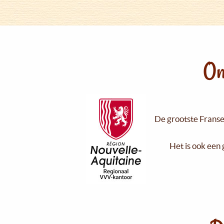
On
De grootste Franse 
Het is ook een 