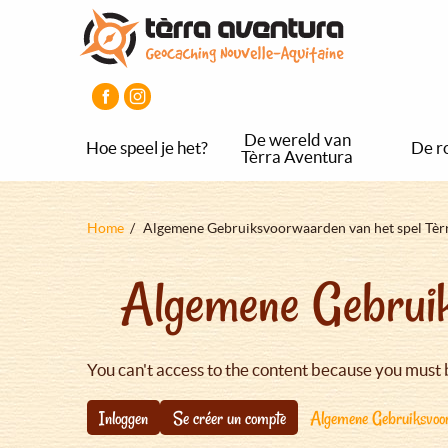
Overslaan
Aller
Aller
en
au
au
naar
menu
pied
de
principal
de
inhoud
page
gaan
De wereld van
Hoe speel je het?
De r
Tèrra Aventura
Kruimelpad
Home
Algemene Gebruiksvoorwaarden van het spel Tèr
Algemene Gebruik
You can't access to the content because you must 
Inloggen
Se créer un compte
Algemene Gebruiksvoor