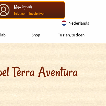
Mijn logboek
|
Inloggen
Inschrijven
Nederlands
lab'
Shop
Te zien, te doen
el Tèrra Aventura