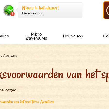
Nieuw in het nieuws!
Deze kant op...
Micro
outes
Het nieuws
Col
Z'aventures
ra Aventura
svoorwaarden van het sp
be logged.
waarden van het spel Tèrra Aventura