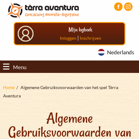
Overslaan
Aller
Aller
en
au
au
naar
menu
pied
de
principal
de
Mijn logboek
inhoud
page
gaan
|
Inloggen
Inschrijven
Nederlands
Menu
Kruimelpad
Home
Algemene Gebruiksvoorwaarden van het spel Tèrra
Aventura
Algemene
Gebruiksvoorwaarden van