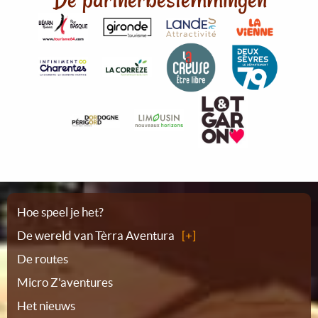
Plattegrond
Hoe speel je het?
De wereld van Tèrra Aventura
De routes
Micro Z'aventures
Het nieuws