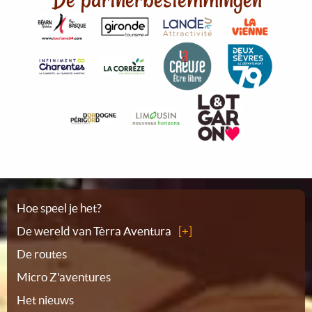
Plattegrond
Hoe speel je het?
De wereld van Tèrra Aventura
De routes
Micro Z'aventures
Het nieuws