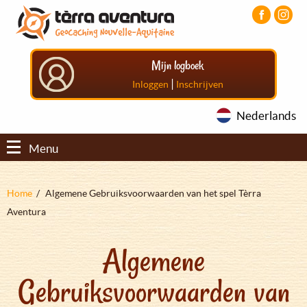
Overslaan
Aller
Aller
en
au
au
naar
menu
pied
de
principal
de
Mijn logboek
inhoud
page
gaan
|
Inloggen
Inschrijven
Nederlands
Menu
Kruimelpad
Home
Algemene Gebruiksvoorwaarden van het spel Tèrra
Aventura
Algemene
Gebruiksvoorwaarden van