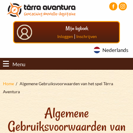
Overslaan
Aller
Aller
en
au
au
naar
menu
pied
de
principal
de
Mijn logboek
inhoud
page
gaan
|
Inloggen
Inschrijven
Nederlands
Menu
Kruimelpad
Home
Algemene Gebruiksvoorwaarden van het spel Tèrra
Aventura
Algemene
Gebruiksvoorwaarden van