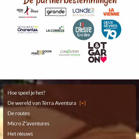
Plattegrond
Hoe speel je het?
De wereld van Tèrra Aventura
De routes
Micro Z'aventures
Het nieuws