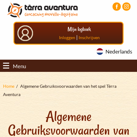
Overslaan
Aller
Aller
en
au
au
naar
menu
pied
de
principal
de
Mijn logboek
inhoud
page
gaan
|
Inloggen
Inschrijven
Nederlands
Menu
Kruimelpad
Home
Algemene Gebruiksvoorwaarden van het spel Tèrra
Aventura
Algemene
Gebruiksvoorwaarden van