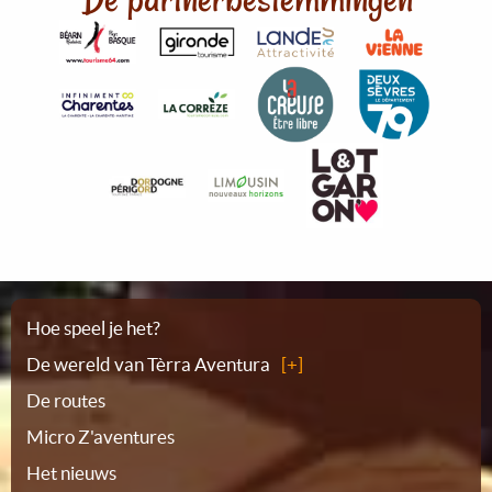
Plattegrond
Hoe speel je het?
De wereld van Tèrra Aventura
De routes
Micro Z'aventures
Het nieuws