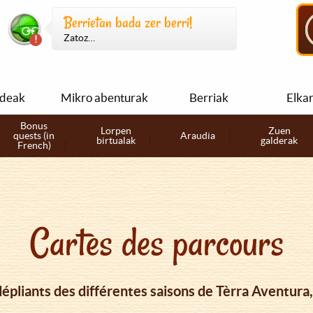
Berrietan bada zer berri!
Zatoz…
ideak
Mikro abenturak
Berriak
Elka
Bonus
Lorpen
Zuen
quests (in
Araudia
birtualak
galderak
French)
Cartes des parcours
dépliants des différentes saisons de Tèrra Aventura