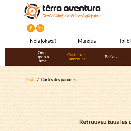
Aller
Aller
Aller
au
au
au
contenu
menu
pied
principal
principal
de
page
Nola jokatu?
Mundua
Ibilb
Navigation
Once
Cartes des
upon a
Poï'zak
parcours
principale
time
Fil
Azala
Cartes des parcours
d'Ariane
Retrouvez tous les 