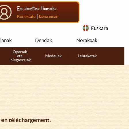
Ene abentura liburuxka
|
Konektatu
Izena eman
Euskara
rlanak
Dendak
Norakoak
Opariak
eta
Medailak
Lehiaketak
plegaorriak
, en téléchargement.