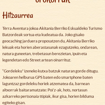
Hitzaurrea
Tèrra Aventura jokoa Akitania Berriko Eskualdeko Turismo
Batzordeak sortua eta kudeatua da. Joko gisako
geocaching jarduera proposatzen du, Akitania Berriko
lekuak eta horien aberastasunak ezagutzeko, ondarean,
natura guneetan, trebetasun berezietan, ipuin eta
legendetan edo Street artean oinarrituz.
“Gordeleku” izeneko kutxa batzuk naturan gorde ditugu.
Jokoaren helburua GPS baten edo smartphone baten
laguntzaz gordeleku horiek atzematea da, barnean
altxorrak baitaramatzate: Poï’z-ak, hots, nortasun
azkarreko pertsonaia ttipiak, ikur gisa, horien bilduma
egiteko gisan.