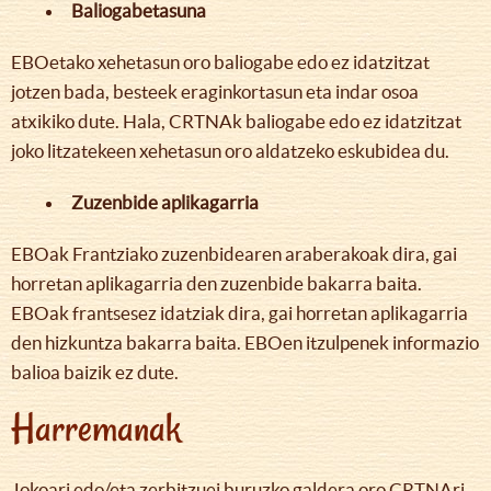
Baliogabetasuna
EBOetako xehetasun oro baliogabe edo ez idatzitzat
jotzen bada, besteek eraginkortasun eta indar osoa
atxikiko dute. Hala, CRTNAk baliogabe edo ez idatzitzat
joko litzatekeen xehetasun oro aldatzeko eskubidea du.
Zuzenbide aplikagarria
EBOak Frantziako zuzenbidearen araberakoak dira, gai
horretan aplikagarria den zuzenbide bakarra baita.
EBOak frantsesez idatziak dira, gai horretan aplikagarria
den hizkuntza bakarra baita. EBOen itzulpenek informazio
balioa baizik ez dute.
Harremanak
Jokoari edo/eta zerbitzuei buruzko galdera oro CRTNAri