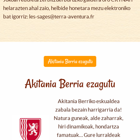
helarazten ahal zaio, helbide honetara mezu elektroniko
bat igorriz: les-sages@terra-aventura.fr
Akitania Berria ezagutu
Akitania Berria ezagutu
Akitania Berriko eskualdea
zabala bezain harrigarria da!
Natura guneak, alde zaharrak,
hiri dinamikoak, hondartza
famatuak… Gure lurraldeak