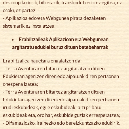
deskonpilaziorik, bilketarik, transkodetzerik ez egitea, ez
osoki, ez partez;
- Aplikazioa edo/eta Webgunea pirata dezaketen
sistemarik ez instalatzea.
Erabiltzaileak Aplikazioan eta Webgunean
argitaratu edukiei buruz dituen betebeharrak
Erabiltzailea hauetara engaiatzen da:
- Tèrra Aventuraren bitartez argitaratzen dituen
Edukietan agertzen diren edo aipatuak diren pertsonen
onespena izatea;
- Tèrra Aventuraren bitartez argitaratzen dituen
Edukietan agertzen diren edo aipatuak diren pertsonen
irudi eskubideak, egile eskubideak, bizi pribatu
eskubideak eta, oro har, eskubide guziak errespetatzea;
- Difamaziozko, irainezko edo bereizkuntzazko edukirik,