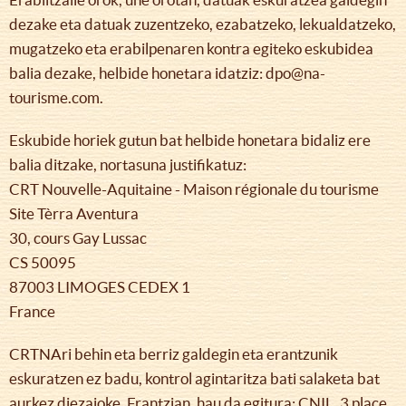
dezake eta datuak zuzentzeko, ezabatzeko, lekualdatzeko,
mugatzeko eta erabilpenaren kontra egiteko eskubidea
balia dezake, helbide honetara idatziz: dpo@na-
tourisme.com.
Eskubide horiek gutun bat helbide honetara bidaliz ere
balia ditzake, nortasuna justifikatuz:
CRT Nouvelle-Aquitaine - Maison régionale du tourisme
Site Tèrra Aventura
30, cours Gay Lussac
CS 50095
87003 LIMOGES CEDEX 1
France
CRTNAri behin eta berriz galdegin eta erantzunik
eskuratzen ez badu, kontrol agintaritza bati salaketa bat
aurkez diezaioke. Frantzian, hau da egitura: CNIL, 3 place