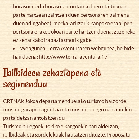
burasoen edo buraso-autoritatea duen eta Jokoan
parte hartzean zaintzen duen pertsonaren baimena
duen adingabea), merkataritzatik kanpoko erabilpen
pertsonalerako Jokoan parte hartzen duena, zuzeneko
ez zeharkako irabazi asmorik gabe.
Webgunea: Tèrra Aventuraren webgunea, helbide
hau duena: http://www.terra-aventura.fr/
Ibilbideen zehaztapena eta
segimendua
CRTNAk Jokoa departamenduetako turismo batzorde,
turismo garapen agentzia eta turismo bulego nahiantekin
partaidetzan antolatzen du.
Turismo bulegoek, tokiko elkargoekin partaidetzan,
ibilbideak eta gordelekuak hautatzen dituzte. Proposatu