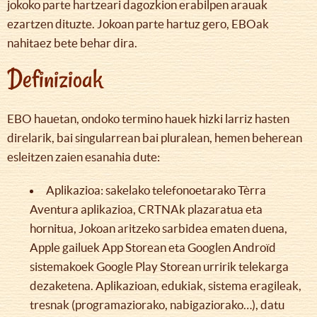
jokoko parte hartzeari dagozkion erabilpen arauak
ezartzen dituzte. Jokoan parte hartuz gero, EBOak
nahitaez bete behar dira.
Definizioak
EBO hauetan, ondoko termino hauek hizki larriz hasten
direlarik, bai singularrean bai pluralean, hemen beherean
esleitzen zaien esanahia dute:
Aplikazioa: sakelako telefonoetarako Tèrra
Aventura aplikazioa, CRTNAk plazaratua eta
hornitua, Jokoan aritzeko sarbidea ematen duena,
Apple gailuek App Storean eta Googlen Androïd
sistemakoek Google Play Storean urririk telekarga
dezaketena. Aplikazioan, edukiak, sistema eragileak,
tresnak (programaziorako, nabigaziorako…), datu