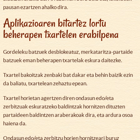
pausan ezartzen ahalko dira.
Aplikazioaren bitartez lortu
beherapen txartelen erabilpena
Gordeleku batzuek desblokeatuz, merkataritza-partaide
batzuek eman beherapen txartelak eskura daitezke.
Txartel bakoitzak zenbaki bat dakar eta behin baizik ezin
da baliatu, txartelean zehaztu epean.
Txartel horietan agertzen diren ondasun edo/eta
zerbitzuak eskuratzeko baldintzak hornitzen dituzten
partaideen baldintzen araberakoak dira, eta ardura osoa
haiena da.
Ondasun edo/eta zerbitzu horien hornitzeari buruz