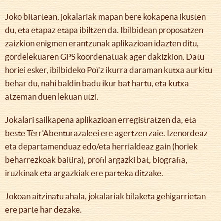
Joko bitartean, jokalariak mapan bere kokapena ikusten
du, eta etapaz etapa ibiltzen da. Ibilbidean proposatzen
zaizkion enigmen erantzunak aplikazioan idazten ditu,
gordelekuaren GPS koordenatuak ager dakizkion. Datu
horiei esker, ibilbideko Poï’z ikurra daraman kutxa aurkitu
behar du, nahi baldin badu ikur bat hartu, eta kutxa
atzeman duen lekuan utzi.
Jokalari sailkapena aplikazioan erregistratzen da, eta
beste Tèrr’Abenturazaleei ere agertzen zaie. Izenordeaz
eta departamenduaz edo/eta herrialdeaz gain (horiek
beharrezkoak baitira), profil argazki bat, biografia,
iruzkinak eta argazkiak ere parteka ditzake.
Jokoan aitzinatu ahala, jokalariak bilaketa gehigarrietan
ere parte har dezake.