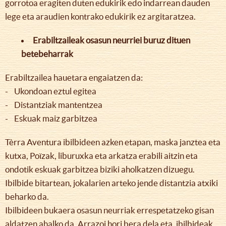
gorrotoa eragiten duten edukirik edo indarrean dauden
lege eta araudien kontrako edukirik ez argitaratzea.
Erabiltzaileak osasun neurriei buruz dituen
betebeharrak
Erabiltzailea hauetara engaiatzen da:
- Ukondoan eztul egitea
- Distantziak mantentzea
- Eskuak maiz garbitzea
Tèrra Aventura ibilbideen azken etapan, maska janztea eta
kutxa, Poïzak, liburuxka eta arkatza erabili aitzin eta
ondotik eskuak garbitzea biziki aholkatzen dizuegu.
Ibilbide bitartean, jokalarien arteko jende distantzia atxiki
beharko da.
Ibilbideen bukaera osasun neurriak errespetatzeko gisan
aldatzen ahalko da. Arrazoi hori bera dela eta, ibilbideak