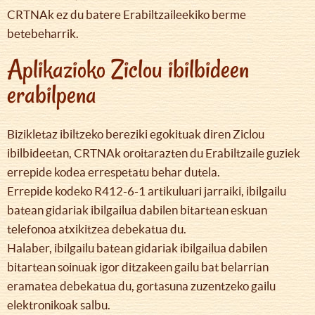
CRTNAk ez du batere Erabiltzaileekiko berme
betebeharrik.
Aplikazioko Ziclou ibilbideen
erabilpena
Bizikletaz ibiltzeko bereziki egokituak diren Ziclou
ibilbideetan, CRTNAk oroitarazten du Erabiltzaile guziek
errepide kodea errespetatu behar dutela.
Errepide kodeko R412-6-1 artikuluari jarraiki, ibilgailu
batean gidariak ibilgailua dabilen bitartean eskuan
telefonoa atxikitzea debekatua du.
Halaber, ibilgailu batean gidariak ibilgailua dabilen
bitartean soinuak igor ditzakeen gailu bat belarrian
eramatea debekatua du, gortasuna zuzentzeko gailu
elektronikoak salbu.