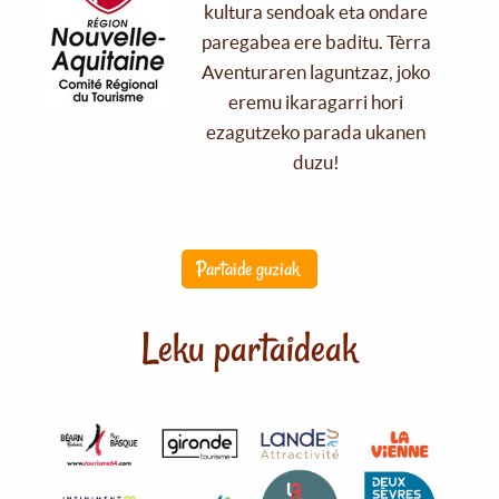
kultura sendoak eta ondare
paregabea ere baditu. Tèrra
Aventuraren laguntzaz, joko
eremu ikaragarri hori
ezagutzeko parada ukanen
duzu!
Partaide guziak
Leku partaideak