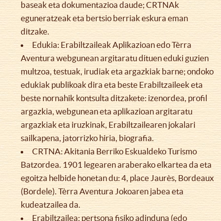
baseak eta dokumentazioa daude; CRTNAk
eguneratzeak eta bertsio berriak eskura eman
ditzake.
Edukia: Erabiltzaileak Aplikazioan edo Tèrra
Aventura webgunean argitaratu dituen eduki guzien
multzoa, testuak, irudiak eta argazkiak barne; ondoko
edukiak publikoak dira eta beste Erabiltzaileek eta
beste nornahik kontsulta ditzakete: izenordea, profil
argazkia, webgunean eta aplikazioan argitaratu
argazkiak eta iruzkinak, Erabiltzailearen jokalari
sailkapena, jatorrizko hiria, biografia.
CRTNA: Akitania Berriko Eskualdeko Turismo
Batzordea. 1901 legearen araberako elkartea da eta
egoitza helbide honetan du: 4, place Jaurès, Bordeaux
(Bordele). Tèrra Aventura Jokoaren jabea eta
kudeatzailea da.
Erabiltzailea: pertsona fisiko adinduna (edo