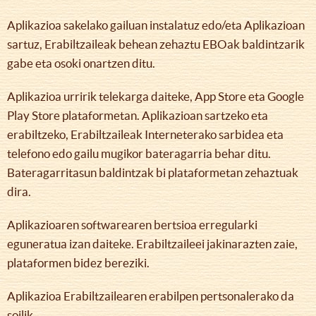
Aplikazioa sakelako gailuan instalatuz edo/eta Aplikazioan
sartuz, Erabiltzaileak behean zehaztu EBOak baldintzarik
gabe eta osoki onartzen ditu.
Aplikazioa urririk telekarga daiteke, App Store eta Google
Play Store plataformetan. Aplikazioan sartzeko eta
erabiltzeko, Erabiltzaileak Interneterako sarbidea eta
telefono edo gailu mugikor bateragarria behar ditu.
Bateragarritasun baldintzak bi plataformetan zehaztuak
dira.
Aplikazioaren softwarearen bertsioa erregularki
eguneratua izan daiteke. Erabiltzaileei jakinarazten zaie,
plataformen bidez bereziki.
Aplikazioa Erabiltzailearen erabilpen pertsonalerako da
soilik.