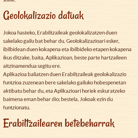
Geolokalizazio datuak
Jokoa hasteko, Erabiltzaileak geolokalizatzen duen
sakelako gailu bat behar du. Geolokalizazioari esker,
ibilbidean duen kokapena eta ibilbideko etapen kokapena
ikus ditzake, baita, Aplikazioan, beste parte hartzaileen
aitzinamendua segitu ere.
Aplikazioa baliatzen duen Erabiltzaileak geolokalizazio
funtzioa zuzenean bere sakelako gailuko hobespenetan
aktibatu behar du, eta Aplikazioari horiek eskuratzeko
baimena eman behar dio; bestela, Jokoak ezin du
funtzionatu.
Erabiltzailearen betebeharrak