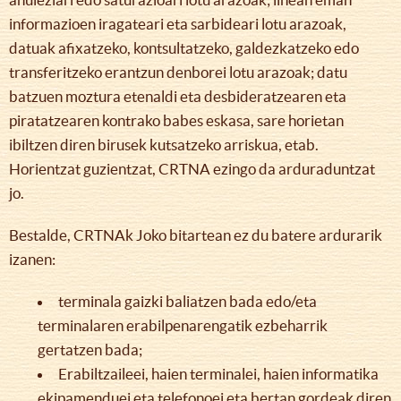
informazioen iragateari eta sarbideari lotu arazoak,
datuak afixatzeko, kontsultatzeko, galdezkatzeko edo
transferitzeko erantzun denborei lotu arazoak; datu
batzuen moztura etenaldi eta desbideratzearen eta
piratatzearen kontrako babes eskasa, sare horietan
ibiltzen diren birusek kutsatzeko arriskua, etab.
Horientzat guzientzat, CRTNA ezingo da arduraduntzat
jo.
Bestalde, CRTNAk Joko bitartean ez du batere ardurarik
izanen:
terminala gaizki baliatzen bada edo/eta
terminalaren erabilpenarengatik ezbeharrik
gertatzen bada;
Erabiltzaileei, haien terminalei, haien informatika
ekipamenduei eta telefonoei eta bertan gordeak diren