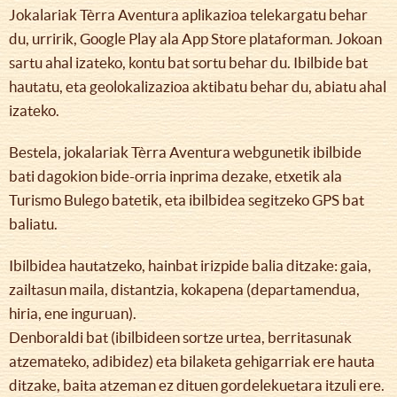
Jokalariak Tèrra Aventura aplikazioa telekargatu behar
du, urririk, Google Play ala App Store plataforman. Jokoan
sartu ahal izateko, kontu bat sortu behar du. Ibilbide bat
hautatu, eta geolokalizazioa aktibatu behar du, abiatu ahal
izateko.
Bestela, jokalariak Tèrra Aventura webgunetik ibilbide
bati dagokion bide-orria inprima dezake, etxetik ala
Turismo Bulego batetik, eta ibilbidea segitzeko GPS bat
baliatu.
Ibilbidea hautatzeko, hainbat irizpide balia ditzake: gaia,
zailtasun maila, distantzia, kokapena (departamendua,
hiria, ene inguruan).
Denboraldi bat (ibilbideen sortze urtea, berritasunak
atzemateko, adibidez) eta bilaketa gehigarriak ere hauta
ditzake, baita atzeman ez dituen gordelekuetara itzuli ere.