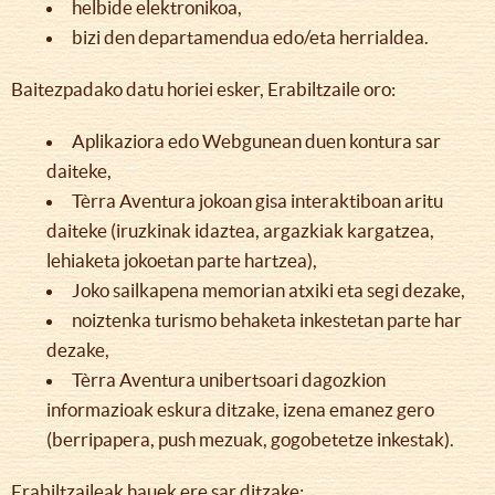
helbide elektronikoa,
bizi den departamendua edo/eta herrialdea.
Baitezpadako datu horiei esker, Erabiltzaile oro:
Aplikaziora edo Webgunean duen kontura sar
daiteke,
Tèrra Aventura jokoan gisa interaktiboan aritu
daiteke (iruzkinak idaztea, argazkiak kargatzea,
lehiaketa jokoetan parte hartzea),
Joko sailkapena memorian atxiki eta segi dezake,
noiztenka turismo behaketa inkestetan parte har
dezake,
Tèrra Aventura unibertsoari dagozkion
informazioak eskura ditzake, izena emanez gero
(berripapera, push mezuak, gogobetetze inkestak).
Erabiltzaileak hauek ere sar ditzake: