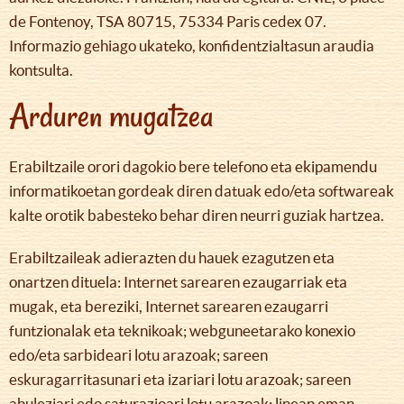
de Fontenoy, TSA 80715, 75334 Paris cedex 07.
Informazio gehiago ukateko, konfidentzialtasun araudia
kontsulta.
Arduren mugatzea
Erabiltzaile orori dagokio bere telefono eta ekipamendu
informatikoetan gordeak diren datuak edo/eta softwareak
kalte orotik babesteko behar diren neurri guziak hartzea.
Erabiltzaileak adierazten du hauek ezagutzen eta
onartzen dituela: Internet sarearen ezaugarriak eta
mugak, eta bereziki, Internet sarearen ezaugarri
funtzionalak eta teknikoak; webguneetarako konexio
edo/eta sarbideari lotu arazoak; sareen
eskuragarritasunari eta izariari lotu arazoak; sareen
ahuleziari edo saturazioari lotu arazoak; linean eman