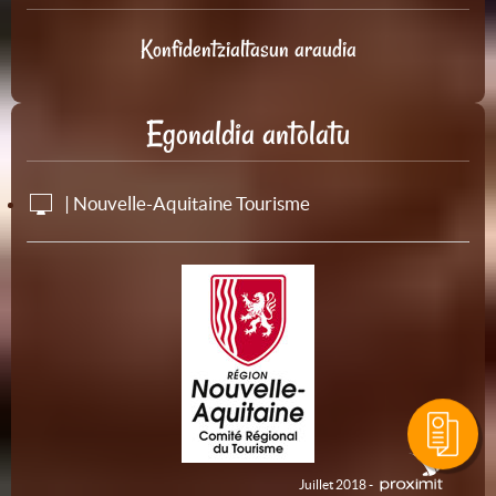
Konfidentzialtasun araudia
Egonaldia antolatu
| Nouvelle-Aquitaine Tourisme
Juillet 2018 -