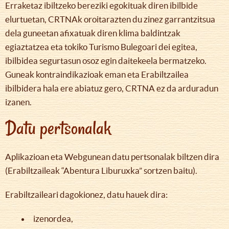
Erraketaz ibiltzeko bereziki egokituak diren ibilbide
elurtuetan, CRTNAk oroitarazten du zinez garrantzitsua
dela guneetan afixatuak diren klima baldintzak
egiaztatzea eta tokiko Turismo Bulegoari dei egitea,
ibilbidea segurtasun osoz egin daitekeela bermatzeko.
Guneak kontraindikazioak eman eta Erabiltzailea
ibilbidera hala ere abiatuz gero, CRTNA ez da arduradun
izanen.
Datu pertsonalak
Aplikazioan eta Webgunean datu pertsonalak biltzen dira
(Erabiltzaileak “Abentura Liburuxka” sortzen baitu).
Erabiltzaileari dagokionez, datu hauek dira:
izenordea,