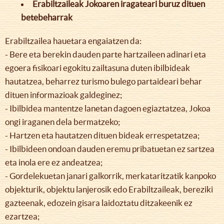
Erabiltzaileak Jokoaren iragateari buruz dituen
betebeharrak
Erabiltzailea hauetara engaiatzen da:
- Bere eta berekin dauden parte hartzaileen adinari eta
egoera fisikoari egokitu zailtasuna duten ibilbideak
hautatzea, beharrez turismo bulego partaideari behar
dituen informazioak galdeginez;
- Ibilbidea mantentze lanetan dagoen egiaztatzea, Jokoa
ongi iraganen dela bermatzeko;
- Hartzen eta hautatzen dituen bideak errespetatzea;
- Ibilbideen ondoan dauden eremu pribatuetan ez sartzea
eta inola ere ez andeatzea;
- Gordelekuetan janari galkorrik, merkataritzatik kanpoko
objekturik, objektu lanjerosik edo Erabiltzaileak, bereziki
gazteenak, edozein gisara laidoztatu ditzakeenik ez
ezartzea;