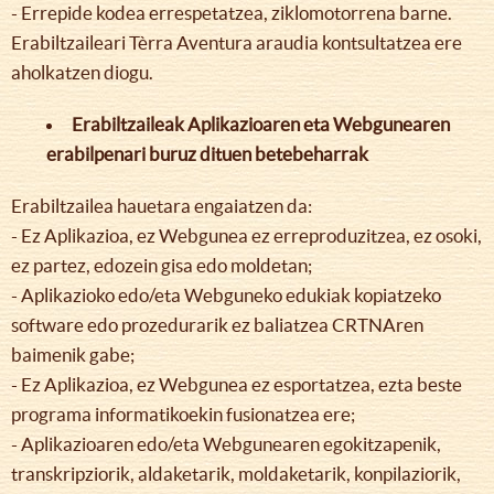
- Errepide kodea errespetatzea, ziklomotorrena barne.
Erabiltzaileari Tèrra Aventura araudia kontsultatzea ere
aholkatzen diogu.
Erabiltzaileak Aplikazioaren eta Webgunearen
erabilpenari buruz dituen betebeharrak
Erabiltzailea hauetara engaiatzen da:
- Ez Aplikazioa, ez Webgunea ez erreproduzitzea, ez osoki,
ez partez, edozein gisa edo moldetan;
- Aplikazioko edo/eta Webguneko edukiak kopiatzeko
software edo prozedurarik ez baliatzea CRTNAren
baimenik gabe;
- Ez Aplikazioa, ez Webgunea ez esportatzea, ezta beste
programa informatikoekin fusionatzea ere;
- Aplikazioaren edo/eta Webgunearen egokitzapenik,
transkripziorik, aldaketarik, moldaketarik, konpilaziorik,