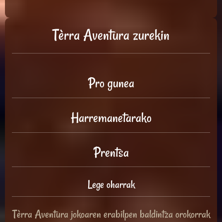
Tèrra Aventura zurekin
Pro gunea
Harremanetarako
Prentsa
Lege oharrak
Tèrra Aventura jokoaren erabilpen baldintza orokorrak