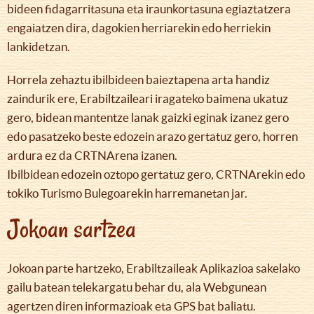
bideen fidagarritasuna eta iraunkortasuna egiaztatzera
engaiatzen dira, dagokien herriarekin edo herriekin
lankidetzan.
Horrela zehaztu ibilbideen baieztapena arta handiz
zaindurik ere, Erabiltzaileari iragateko baimena ukatuz
gero, bidean mantentze lanak gaizki eginak izanez gero
edo pasatzeko beste edozein arazo gertatuz gero, horren
ardura ez da CRTNArena izanen.
Ibilbidean edozein oztopo gertatuz gero, CRTNArekin edo
tokiko Turismo Bulegoarekin harremanetan jar.
Jokoan sartzea
Jokoan parte hartzeko, Erabiltzaileak Aplikazioa sakelako
gailu batean telekargatu behar du, ala Webgunean
agertzen diren informazioak eta GPS bat baliatu.