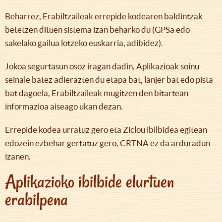
Beharrez, Erabiltzaileak errepide kodearen baldintzak
betetzen dituen sistema izan beharko du (GPSa edo
sakelako gailua lotzeko euskarria, adibidez).
Jokoa segurtasun osoz iragan dadin, Aplikazioak soinu
seinale batez adierazten du etapa bat, lanjer bat edo pista
bat dagoela, Erabiltzaileak mugitzen den bitartean
informazioa aiseago ukan dezan.
Errepide kodea urratuz gero eta Ziclou ibilbidea egitean
edozein ezbehar gertatuz gero, CRTNA ez da arduradun
izanen.
Aplikazioko ibilbide elurtuen
erabilpena