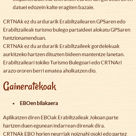
datuei edozein kalte eragiten bazaie.
CRTNAk ez du ardurarik Erabiltzailearen GPSaren edo
Erabiltzaileak turismo bulego partaideei alokatu GPSaren
funtzionamenduan.
CRTNAk ez du ardurarik Erabiltzaileek gordelekuak
aurkitzeko hartzen dituzten bideen mantentze lanetan.
Erabiltzaileari tokiko Turismo Bulegoari edo CRTNAri
arazo ororen berri ematea aholkatzen dio.
Gaineratekoak
EBOen bilakaera
Aplikatzen diren EBOak Erabiltzaileak Jokoan parte
hartzen duen egunean indarrean direnak dira.
CRTNAk EBO horien neurriak noiznahi osoki edo partez