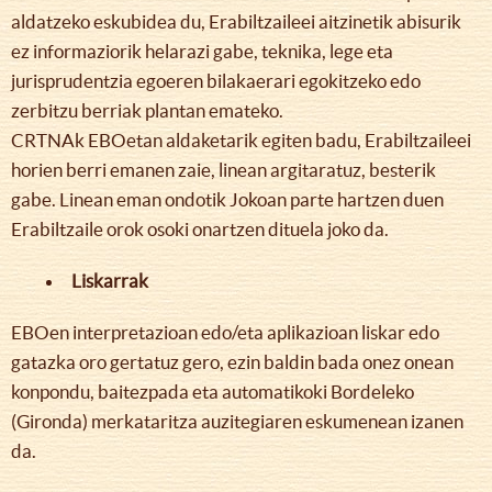
aldatzeko eskubidea du, Erabiltzaileei aitzinetik abisurik
ez informaziorik helarazi gabe, teknika, lege eta
jurisprudentzia egoeren bilakaerari egokitzeko edo
zerbitzu berriak plantan emateko.
CRTNAk EBOetan aldaketarik egiten badu, Erabiltzaileei
horien berri emanen zaie, linean argitaratuz, besterik
gabe. Linean eman ondotik Jokoan parte hartzen duen
Erabiltzaile orok osoki onartzen dituela joko da.
Liskarrak
EBOen interpretazioan edo/eta aplikazioan liskar edo
gatazka oro gertatuz gero, ezin baldin bada onez onean
konpondu, baitezpada eta automatikoki Bordeleko
(Gironda) merkataritza auzitegiaren eskumenean izanen
da.