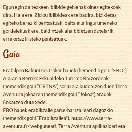
Egun egin daitezkeen ibilbide gehienak oinez egitekoak
dira. Hala ere, Ziclou ibilbideak ere badira, bizikletaz
egiteko bereziki pentsatuak, baita elur ingurumeneko
gordelekuak ere, baldintzek ahalbidetzen dutelarik
erraketaz iristeko pentsatuak.
Gaia
Erabilpen Baldintza Orokor hauek (hemendik goiti “EBO”)
Akitania Berriko Eskualdeko Turismo Batzordeak
(hemendik goiti “CRTNA”) sortu eta kudeatzen duen Tèrra
Aventura jokoaren (hemendik goiti “Jokoa”) arauak
finkatzea dute xede.
EBO hauek erabiltzaile parte-hartzaileari dagozkio
(hemendik goiti “Erabiltzailea”). https://www.terra-
aventura.fr/ webguneari, Tèrra Aventura aplikazioari eta