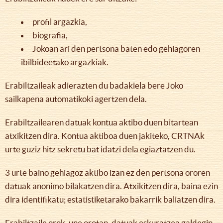
profil argazkia,
biografia,
Jokoan ari den pertsona baten edo gehiagoren
ibilbideetako argazkiak.
Erabiltzaileak adierazten du badakiela bere Joko
sailkapena automatikoki agertzen dela.
Erabiltzailearen datuak kontua aktibo duen bitartean
atxikitzen dira. Kontua aktiboa duen jakiteko, CRTNAk
urte guziz hitz sekretu bat idatzi dela egiaztatzen du.
3 urte baino gehiagoz aktibo izan ez den pertsona ororen
datuak anonimo bilakatzen dira. Atxikitzen dira, baina ezin
dira identifikatu; estatistiketarako bakarrik baliatzen dira.
Erabiltzaile orok, une orotan, datuak eskuratzea galdegin