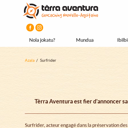
Aller
Aller
Aller
au
au
au
contenu
menu
pied
principal
principal
de
page
Nola jokatu?
Mundua
Ibilb
Fil
Azala
Surfrider
d'Ariane
Tèrra Aventura est fier d'annoncer sa
Surfrider, acteur engagé dans la préservation des