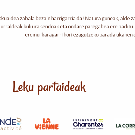
skualdea zabala bezain harrigarria da! Natura guneak, alde z
urraldeak kultura sendoak eta ondare paregabea ere baditu. 
eremu ikaragarri hori ezagutzeko parada ukanen 
Leku partaideak