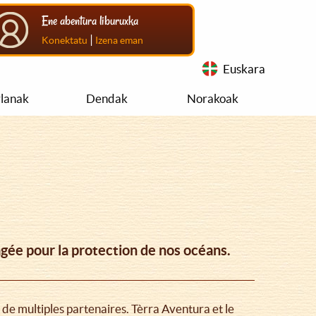
Ene abentura liburuxka
|
Konektatu
Izena eman
Euskara
rlanak
Dendak
Norakoak
agée pour la protection de nos océans.
de multiples partenaires. Tèrra Aventura et le