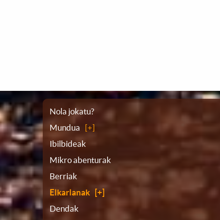
Webgunearen
Nola jokatu?
Mundua
planoa
Ibilbideak
Mikro abenturak
Berriak
Elkarlanak
Dendak