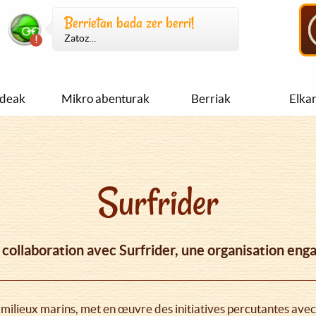
Berrietan bada zer berri!
Zatoz…
ideak
Mikro abenturak
Berriak
Elka
Surfrider
 collaboration avec Surfrider, une organisation eng
 milieux marins, met en œuvre des initiatives percutantes avec 