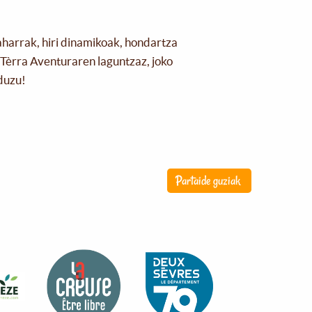
aharrak, hiri dinamikoak, hondartza
Tèrra Aventuraren laguntzaz, joko
duzu!
Partaide guziak