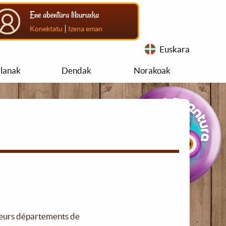
Ene abentura liburuxka
|
Konektatu
Izena eman
Euskara
rlanak
Dendak
Norakoak
usieurs départements de