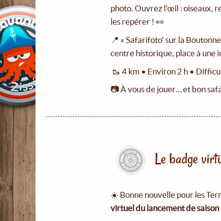
photo. Ouvrez l'œil : oiseaux, 
les repérer ! 👀
📍 « Safarifoto' sur la Bouton
centre historique, place à une 
🥾 4 km • Environ 2 h • Difficu
📷 À vous de jouer… et bon safa
Le badge virtu
☀️ Bonne nouvelle pour les Terr
virtuel du lancement de saison