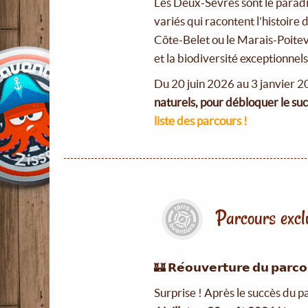
Les Deux-Sèvres sont le paradis 
variés qui racontent l’histoire
Côte-Belet ou le Marais-Poitevi
et la biodiversité exceptionne
Du 20 juin 2026 au 3 janvier 
naturels, pour débloquer le suc
liste des parcours !
Parcours exc
🏰 𝗥𝗲́𝗼𝘂𝘃𝗲𝗿𝘁𝘂𝗿𝗲 𝗱𝘂 𝗽𝗮𝗿𝗰𝗼
Surprise ! Après le succès du 