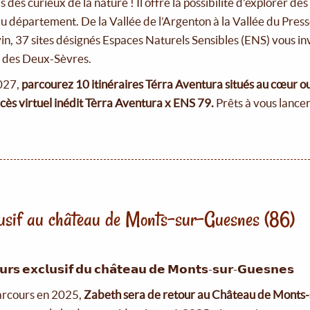
des curieux de la nature ! Il offre la possibilité d’explorer des
 du département. De la Vallée de l’Argenton à la Vallée du Press
n, 37 sites désignés Espaces Naturels Sensibles (ENS) vous inv
ls des Deux-Sèvres.
2027,
parcourez 10 itinéraires Térra Aventura situés au cœur ou 
cès virtuel inédit Tèrra Aventura x ENS 79.
Prêts à vous lancer
lusif au château de Monts-sur-Guesnes (86)
𝘂𝗿𝘀 𝗲𝘅𝗰𝗹𝘂𝘀𝗶𝗳 𝗱𝘂 𝗰𝗵𝗮̂𝘁𝗲𝗮𝘂 𝗱𝗲 𝗠𝗼𝗻𝘁𝘀-𝘀𝘂𝗿-𝗚𝘂𝗲𝘀𝗻𝗲𝘀
parcours en 2025,
Zabeth sera de retour au Château de Monts-