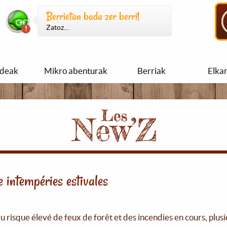
Berrietan bada zer berri!
Zatoz…
ideak
Mikro abenturak
Berriak
Elka
e intempéries estivales
du risque élevé de feux de forêt et des incendies en cours, pl