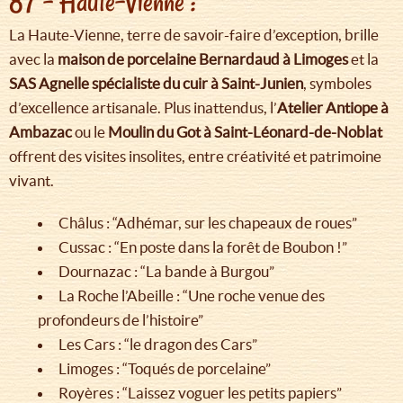
87 – Haute-Vienne :
La Haute-Vienne, terre de savoir-faire d’exception, brille
avec la
maison de porcelaine Bernardaud à Limoges
et la
SAS Agnelle spécialiste du cuir à Saint-Junien
, symboles
d’excellence artisanale. Plus inattendus, l’
Atelier Antiope à
Ambazac
ou le
Moulin du Got à Saint-Léonard-de-Noblat
offrent des visites insolites, entre créativité et patrimoine
vivant.
Châlus : “Adhémar, sur les chapeaux de roues”
Cussac : “En poste dans la forêt de Boubon !”
Dournazac : “La bande à Burgou”
La Roche l’Abeille : “Une roche venue des
profondeurs de l’histoire”
Les Cars : “le dragon des Cars”
Limoges : “Toqués de porcelaine”
Royères : “Laissez voguer les petits papiers”