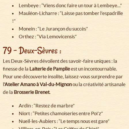
Lembeye : “Viens donc faire un tour à Lembeye...”
Mauléon-Licharre : “Laisse pas tomber l’espadrille
!”
Monein : “Le Jurançon du succès”
Orthez : “Via Lemovicensis”
79 – Deux-Sèvres :
Les Deux-Sèvres dévoilent des savoir-faire uniques : la
finesse de la
Laiterie de Pamplie
est un incontournable.
Pour une découverte insolite, laissez-vous surprendre par
l
’Atelier Amano à Val-du-Mignon
ou la créativité artisanale
de la
Brosserie Brenet
.
Ardin : “Restez de marbre”
Niort : “Petites chamoiseries entre Poï’z”
Nueil-les-Aubiers : “Le temps nous est gare”
Villiers-en-Bois : “Les Griffes de Chizé”