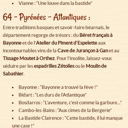
Vianne : “Une louve dans la bastide”
64 - Pyrénées - Atlantiques :
Entre traditions basques et savoir-faire béarnais, le
département regorge de trésors : du
Béret français à
Bayonne
et de l’
Atelier du Piment d’Espelette
aux
incontournables vins de la
Cave de Jurançon à Gan
et au
Tissage Moutet à Orthez
. Pour l’insolite, laissez-vous
séduire par les
espadrilles Zétoiles
ou le
Moulin de
Sabathier
.
Bayonne : “Bayonne a trouvé la fève !”
Bidart : “Les durs de l’Atlantique”
Bosdarros : “L'aventure, c'est comme la garbure...”
Cambo-les-Bains : “Aux cimes de la Bergerie”
La Bastide Clairence : “Cette bastide, il lui manque
une case !”