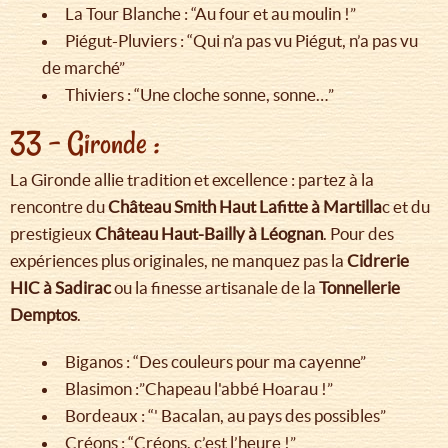
La Tour Blanche : “Au four et au moulin !”
Piégut-Pluviers : “Qui n’a pas vu Piégut, n’a pas vu
de marché”
Thiviers : “Une cloche sonne, sonne…”
33 - Gironde :
La Gironde allie tradition et excellence : partez à la
rencontre du
Château Smith Haut Lafitte à Martilla
c et du
prestigieux
Château Haut-Bailly à Léognan
. Pour des
expériences plus originales, ne manquez pas la
Cidrerie
HIC à Sadirac
ou la finesse artisanale de la
Tonnellerie
Demptos
.
Biganos : “Des couleurs pour ma cayenne”
Blasimon :”Chapeau l'abbé Hoarau !”
Bordeaux : “' Bacalan, au pays des possibles”
Créons : “Créons, c’est l’heure !”