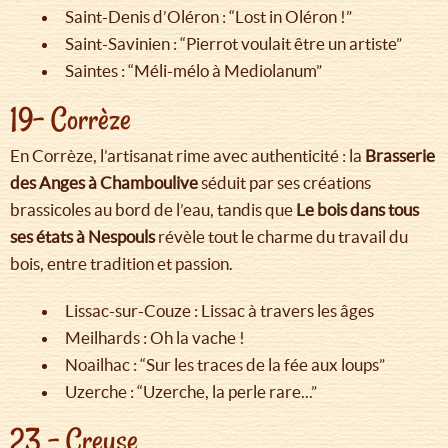
Saint-Denis d’Oléron : “Lost in Oléron !”
Saint-Savinien : “Pierrot voulait être un artiste”
Saintes : “Méli-mélo à Mediolanum”
19- Corrèze
En Corrèze, l’artisanat rime avec authenticité : la
Brasserie
des Anges à Chamboulive
séduit par ses créations
brassicoles au bord de l’eau, tandis que
Le bois dans tous
ses états à Nespouls
révèle tout le charme du travail du
bois, entre tradition et passion.
Lissac-sur-Couze : Lissac à travers les âges
Meilhards : Oh la vache !
Noailhac : “Sur les traces de la fée aux loups”
Uzerche : “Uzerche, la perle rare...”
23 – Creuse