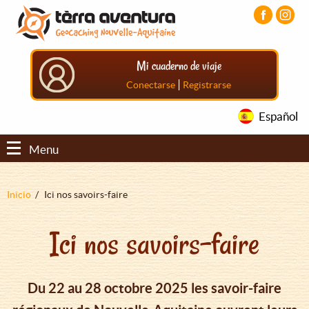
Pasar
Pasar
Pasar
al
al
al
contenido
menú
pie
principal
principal
de
Mi cuaderno de viaje
página
principal
|
Conectarse
Registrarse
Español
Menu
Sobrescribir
Inicio
Ici nos savoirs-faire
enlaces
Ici nos savoirs-faire
de
ayuda
a
Du 22 au 28 octobre 2025 les savoir-faire
la
navegación