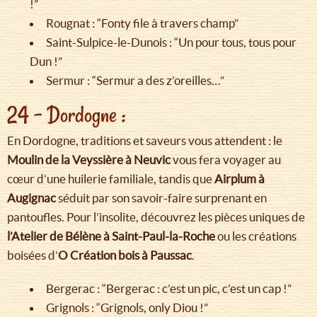
!”
Rougnat : “Fonty file à travers champ”
Saint-Sulpice-le-Dunois : “Un pour tous, tous pour
Dun !”
Sermur : “Sermur a des z’oreilles…”
24 – Dordogne :
En Dordogne, traditions et saveurs vous attendent : le
Moulin de la Veyssière à Neuvic
vous fera voyager au
cœur d’une huilerie familiale, tandis que
Airplum à
Augignac
séduit par son savoir-faire surprenant en
pantoufles. Pour l’insolite, découvrez les pièces uniques de
l’Atelier de Bélène à Saint-Paul-la-Roche
ou les créations
boisées d’
O Création bois à Paussac
.
Bergerac : “Bergerac : c’est un pic, c’est un cap !”
Grignols : “Grignols, only Diou !”