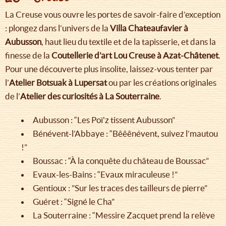
La Creuse vous ouvre les portes de savoir-faire d’exception
: plongez dans l’univers de la
Villa Chateaufavier à
Aubusson
, haut lieu du textile et de la tapisserie, et dans la
finesse de la
Coutellerie d’art Lou Creuse à Azat-Châtenet
.
Pour une découverte plus insolite, laissez-vous tenter par
l’
Atelier Botsuak à Lupersat
ou par les créations originales
de l’
Atelier des curiosités à La Souterraine
.
Aubusson : “Les Poï'z tissent Aubusson”
Bénévent-l’Abbaye : “Bêêênévent, suivez l’mautou
!”
Boussac : “À la conquête du château de Boussac”
Evaux-les-Bains : “Evaux miraculeuse !”
Gentioux : ”Sur les traces des tailleurs de pierre”
Guéret : “Signé le Cha”
La Souterraine : “Messire Zacquet prend la relève