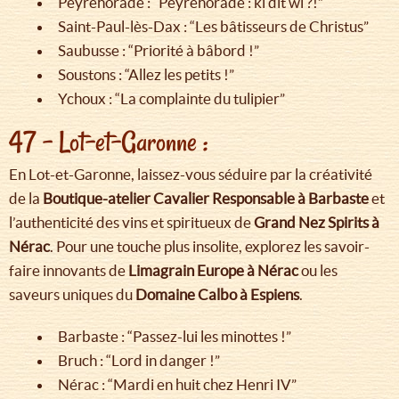
Peyrehorade : “Peyrehorade : ki dit wi ?!”
Saint-Paul-lès-Dax : “Les bâtisseurs de Christus”
Saubusse : “Priorité à bâbord !”
Soustons : “Allez les petits !”
Ychoux : “La complainte du tulipier”
47 – Lot-et-Garonne :
En Lot-et-Garonne, laissez-vous séduire par la créativité
de la
Boutique-atelier Cavalier Responsable à Barbaste
et
l’authenticité des vins et spiritueux de
Grand Nez Spirits à
Nérac
. Pour une touche plus insolite, explorez les savoir-
faire innovants de
Limagrain Europe à Nérac
ou les
saveurs uniques du
Domaine Calbo à Espiens
.
Barbaste : “Passez-lui les minottes !”
Bruch : “Lord in danger !”
Nérac : “Mardi en huit chez Henri IV”