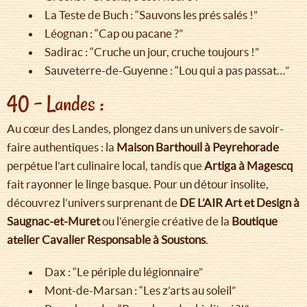
La Teste de Buch : “Sauvons les prés salés !”
Léognan : “Cap ou pacane ?”
Sadirac : “Cruche un jour, cruche toujours !”
Sauveterre-de-Guyenne : “Lou qui a pas passat…”
40 - Landes :
Au cœur des Landes, plongez dans un univers de savoir-
faire authentiques : la
Maison Barthouil à Peyrehorade
perpétue l’art culinaire local, tandis que
Artiga à Magescq
fait rayonner le linge basque. Pour un détour insolite,
découvrez l’univers surprenant de
DE L’AIR Art et Design à
Saugnac-et-Muret
ou l’énergie créative de la
Boutique
atelier Cavalier Responsable à Soustons
.
Dax : “Le périple du légionnaire”
Mont-de-Marsan : “Les z’arts au soleil”