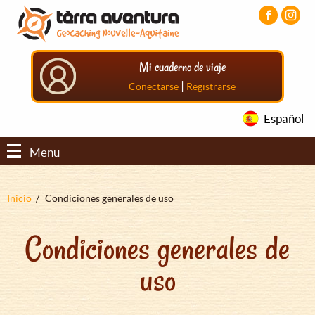
Pasar
Pasar
Pasar
al
al
al
contenido
menú
pie
principal
principal
de
Mi cuaderno de viaje
página
principal
|
Conectarse
Registrarse
Español
Menu
Sobrescribir
Inicio
Condiciones generales de uso
enlaces
Condiciones generales de
de
ayuda
uso
a
la
navegación