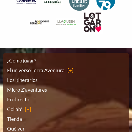
Plano
¿Cómo jugar?
El universo Tèrra Aventura
del
Los itinerarios
Micro Z'aventures
sitio
En directo
Collab'
Tienda
Qué ver