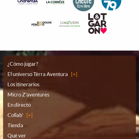
Plano
¿Cómo jugar?
El universo Tèrra Aventura
del
Los itinerarios
Micro Z'aventures
sitio
En directo
Collab'
Tienda
Qué ver