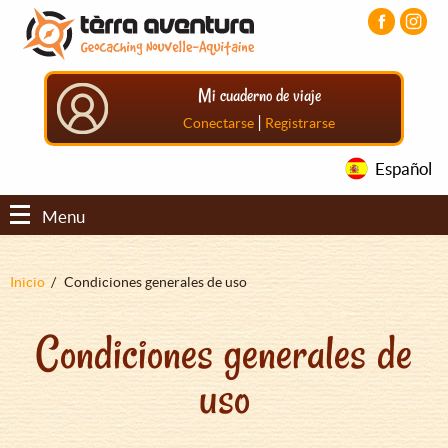
Pasar
Pasar
Pasar
al
al
al
contenido
menú
pie
principal
principal
de
Mi cuaderno de viaje
página
principal
|
Conectarse
Registrarse
Español
Menu
Sobrescribir
Inicio
Condiciones generales de uso
enlaces
Condiciones generales de
de
ayuda
uso
a
la
navegación