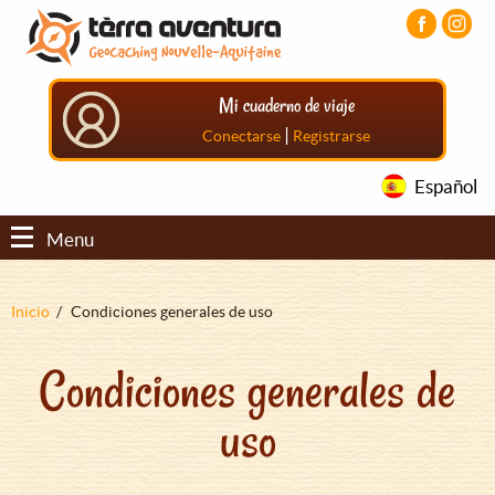
Pasar
Pasar
Pasar
al
al
al
contenido
menú
pie
principal
principal
de
Mi cuaderno de viaje
página
principal
|
Conectarse
Registrarse
Español
Menu
Sobrescribir
Inicio
Condiciones generales de uso
enlaces
Condiciones generales de
de
ayuda
uso
a
la
navegación