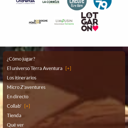
Plano
¿Cómo jugar?
El universo Tèrra Aventura
del
Los itinerarios
Micro Z'aventures
sitio
En directo
Collab'
Tienda
Qué ver