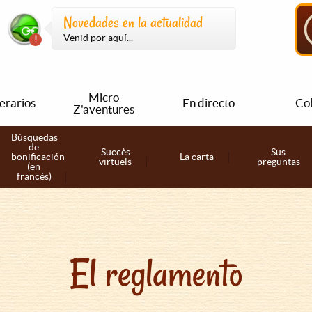
Novedades en la actualidad
Venid por aquí...
Micro
nerarios
En directo
Col
Z'aventures
Búsquedas
de
Succès
Sus
bonificación
La carta
virtuels
preguntas
(en
francés)
El reglamento