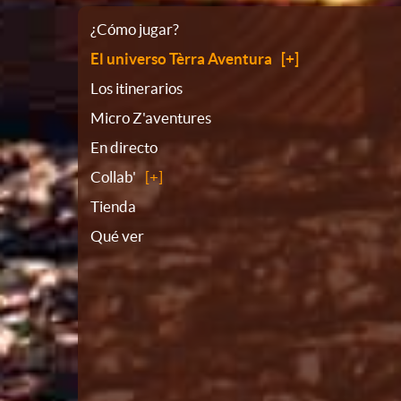
Plano
¿Cómo jugar?
El universo Tèrra Aventura
del
Los itinerarios
Micro Z'aventures
sitio
En directo
Collab'
Tienda
Qué ver