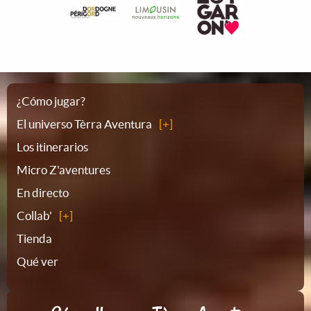
Plano
¿Cómo jugar?
El universo Tèrra Aventura
del
Los itinerarios
Micro Z'aventures
sitio
En directo
Collab'
Tienda
Qué ver