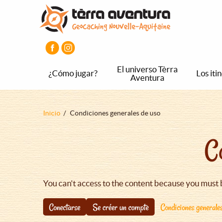
Pasar
Pasar
Pasar
al
al
al
contenido
menú
pie
principal
principal
de
página
principal
El universo Tèrra
¿Cómo jugar?
Los iti
Aventura
Sobrescribir
Inicio
Condiciones generales de uso
enlaces
C
de
ayuda
a
la
You can't access to the content because you must 
navegación
Conectarse
Se créer un compte
Condiciones generale