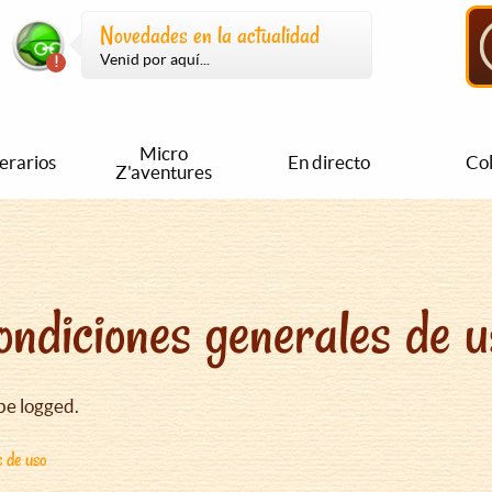
Novedades en la actualidad
Venid por aquí...
Micro
nerarios
En directo
Col
Z'aventures
ondiciones generales de u
be logged.
s de uso