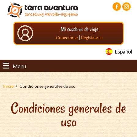
Pasar
Pasar
Pasar
al
al
al
contenido
menú
pie
principal
principal
de
Mi cuaderno de viaje
página
principal
|
Conectarse
Registrarse
Español
Menu
Sobrescribir
Inicio
Condiciones generales de uso
enlaces
Condiciones generales de
de
ayuda
uso
a
la
navegación