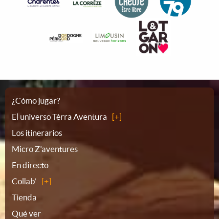
Plano
¿Cómo jugar?
El universo Tèrra Aventura
del
Los itinerarios
Micro Z'aventures
sitio
En directo
Collab'
Tienda
Qué ver