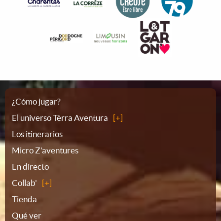
Plano
¿Cómo jugar?
El universo Tèrra Aventura
del
Los itinerarios
Micro Z'aventures
sitio
En directo
Collab'
Tienda
Qué ver