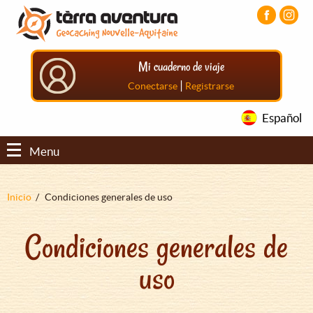
Pasar
Pasar
Pasar
al
al
al
contenido
menú
pie
principal
principal
de
Mi cuaderno de viaje
página
principal
|
Conectarse
Registrarse
Español
Menu
Sobrescribir
Inicio
Condiciones generales de uso
enlaces
Condiciones generales de
de
ayuda
uso
a
la
navegación