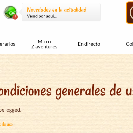
Novedades en la actualidad
Venid por aquí...
Micro
nerarios
En directo
Col
Z'aventures
ondiciones generales de u
be logged.
s de uso