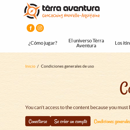
Pasar
Pasar
Pasar
al
al
al
contenido
menú
pie
principal
principal
de
página
principal
El universo Tèrra
¿Cómo jugar?
Los iti
Aventura
Sobrescribir
Inicio
Condiciones generales de uso
enlaces
C
de
ayuda
a
la
You can't access to the content because you must 
navegación
Conectarse
Se créer un compte
Condiciones generale