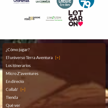
Plano
¿Cómo jugar?
El universo Tèrra Aventura
del
Los itinerarios
Micro Z'aventures
sitio
En directo
Collab'
Tienda
Qué ver