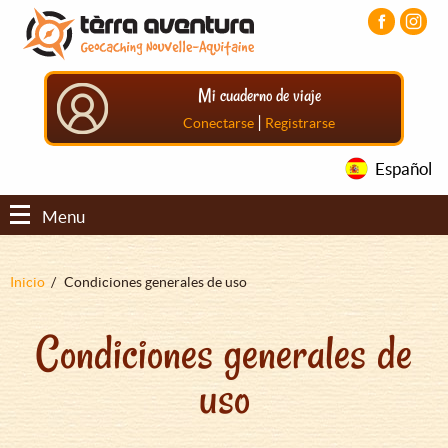
Pasar
Pasar
Pasar
al
al
al
contenido
menú
pie
principal
principal
de
Mi cuaderno de viaje
página
principal
|
Conectarse
Registrarse
Español
Menu
Sobrescribir
Inicio
Condiciones generales de uso
enlaces
Condiciones generales de
de
ayuda
uso
a
la
navegación