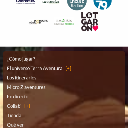
Plano
¿Cómo jugar?
El universo Tèrra Aventura
del
Los itinerarios
Micro Z'aventures
sitio
En directo
Collab'
Tienda
Qué ver