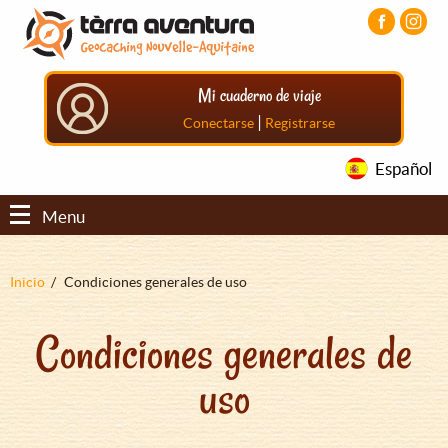
Pasar
Pasar
Pasar
al
al
al
contenido
menú
pie
principal
principal
de
Mi cuaderno de viaje
página
principal
|
Conectarse
Registrarse
Español
Menu
Sobrescribir
Inicio
Condiciones generales de uso
enlaces
Condiciones generales de
de
ayuda
uso
a
la
navegación