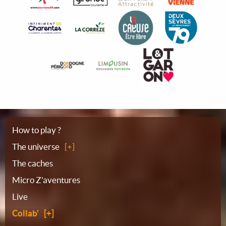
Sitemap
How to play ?
The universe
The caches
Micro Z'aventures
Live
Collab'