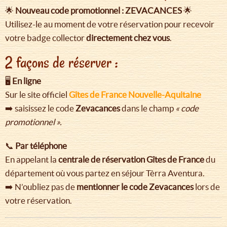
🌟
Nouveau c
ode promotionnel : ZEVACANCES
🌟
Utilisez-le au moment de votre réservation pour recevoir
votre badge collector
directement chez vous
.
2 façons de réserver :
🖥️
En ligne
Sur le site officiel
Gîtes de France Nouvelle-Aquitaine
➡️ saisissez le code
Zevacances
dans le champ
« code
promotionnel ».
📞
Par téléphone
En appelant la
centrale de réservation Gîtes de France
du
département où vous partez en séjour Tèrra Aventura.
➡️ N’oubliez pas de
mentionner le code Zevacances
lors de
votre réservation.