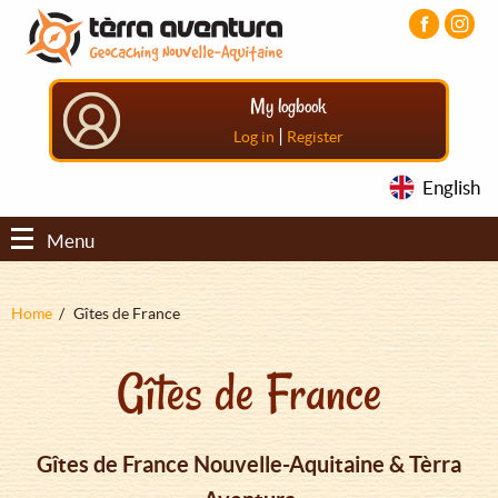
Aller
Aller
Aller
au
au
au
contenu
menu
pied
principal
principal
de
My logbook
page
|
Log in
Register
English
Menu
Fil
Home
Gîtes de France
d'Ariane
Gîtes de France
Gîtes de France Nouvelle-Aquitaine & Tèrra