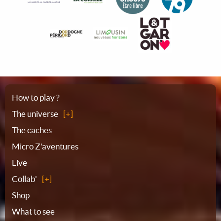
Sitemap
How to play ?
The universe
The caches
Micro Z'aventures
Live
Collab'
Shop
What to see