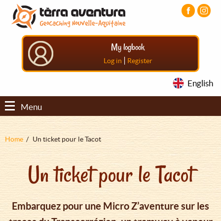
Aller
Aller
Aller
au
au
au
contenu
menu
pied
principal
principal
de
My logbook
page
|
Log in
Register
English
Menu
Fil
Home
Un ticket pour le Tacot
d'Ariane
Un ticket pour le Tacot
Embarquez pour une Micro Z’aventure sur les