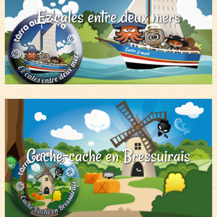
Ez'cales entre deux mers
Cache-cache en Bressuirais