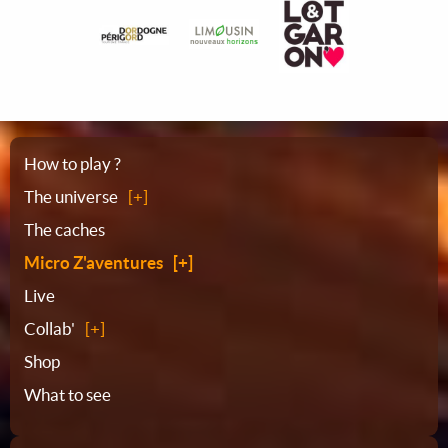
Sitemap
How to play ?
The universe
The caches
Micro Z'aventures
Live
Collab'
Shop
What to see