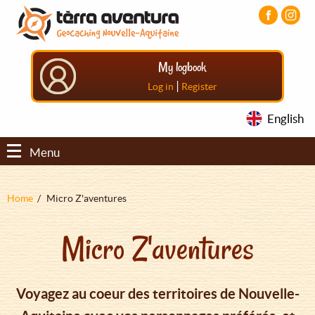
Aller
Aller
Aller
au
au
au
contenu
menu
pied
principal
principal
de
My logbook
page
|
Log in
Register
English
Menu
Fil
Home
Micro Z'aventures
d'Ariane
Micro Z'aventures
Voyagez au coeur des territoires de Nouvelle-