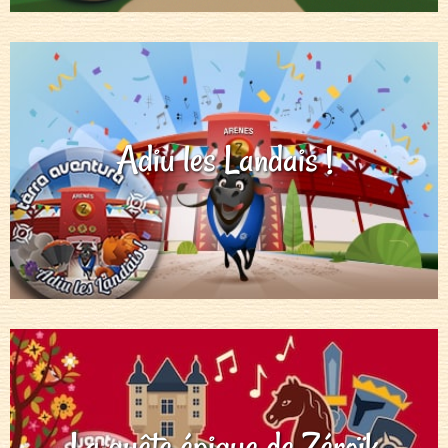
Adiu les Landais !
La quête épique de Zéroïk